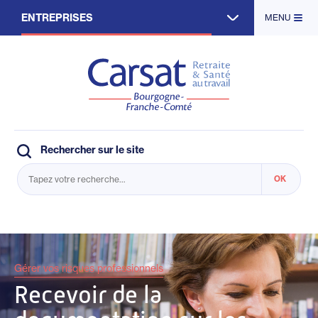
Aller
ENTREPRISES
MENU
au
contenu
principal
ACTIFS
RETRAITÉS
PARTENAIRES
Rechercher sur le site
Gérer vos risques professionnels
Recevoir de la