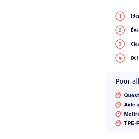
Ide
Éva
Cla
Déf
Pour al
Quest
Aide 
Mettr
TPE-PM