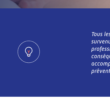
Tous le
survenu
profess
conséqu
accomp
prévent