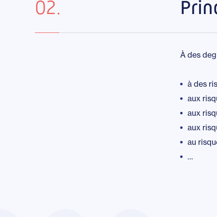
02.
Prin
À des degr
à des ri
aux risq
aux ris
aux ris
au risqu
…