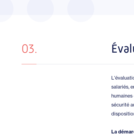
03.
Éval
L'évaluati
salariés, 
humaines e
sécurité a
dispositi
La démarc