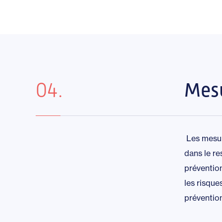
04.
Mesu
Les mesure
dans le r
prévention
les risque
préventio