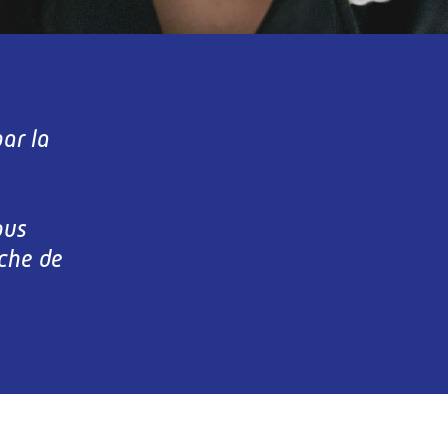
par la
ous
che de