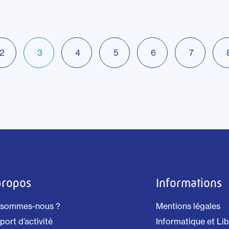
2
3
4
5
6
7
propos
Informations
 sommes-nous ?
Mentions légales
ort d’activité
Informatique et Li