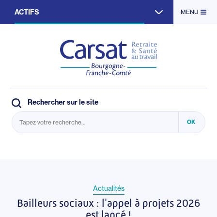
Aller
ACTIFS
MENU
au
contenu
principal
RETRAITÉS
ENTREPRISES
PARTENAIRES
Rechercher sur le site
Actualités
Bailleurs sociaux : l'appel à projets 2026
est lancé !