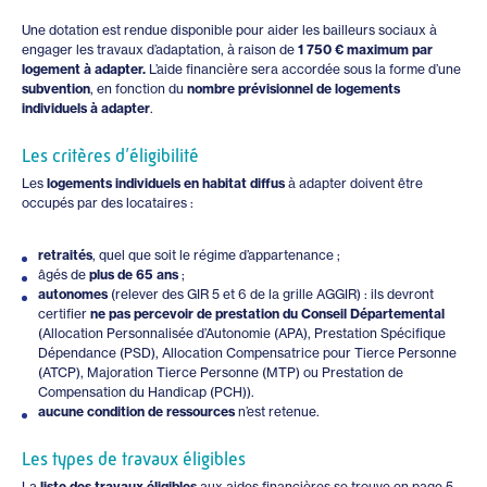
Une dotation est rendue disponible pour aider les bailleurs sociaux à
engager les travaux d’adaptation, à raison de
1 750 € maximum par
logement à adapter.
L’aide financière sera accordée sous la forme d’une
subvention
, en fonction du
nombre prévisionnel de logements
individuels à adapter
.
Les critères d’éligibilité
Les
logements individuels en habitat diffus
à adapter doivent être
occupés par des locataires :
retraités
, quel que soit le régime d’appartenance ;
âgés de
plus de 65 ans
;
autonomes
(relever des GIR 5 et 6 de la grille AGGIR) : ils devront
certifier
ne pas percevoir de prestation du Conseil Départemental
(Allocation Personnalisée d’Autonomie (APA), Prestation Spécifique
Dépendance (PSD), Allocation Compensatrice pour Tierce Personne
(ATCP), Majoration Tierce Personne (MTP) ou Prestation de
Compensation du Handicap (PCH)).
aucune condition de ressources
n’est retenue.
Les types de travaux éligibles
La
liste des travaux éligibles
aux aides financières se trouve en page 5