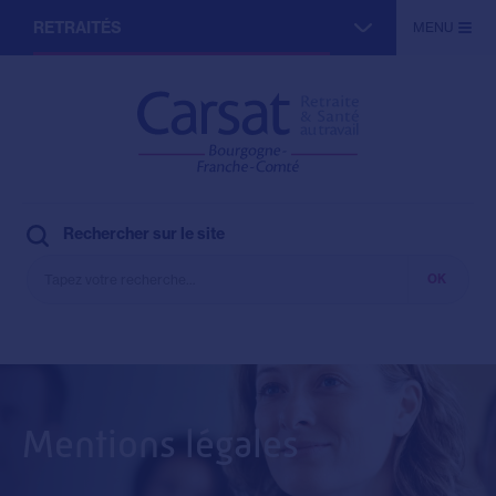
Aller
RETRAITÉS
MENU
au
contenu
principal
ACTIFS
ENTREPRISES
PARTENAIRES
Rechercher sur le site
Mentions légales