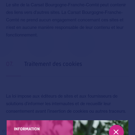
Le site de la Carsat Bourgogne-Franche-Comté peut contenir
des liens vers d'autres sites. La Carsat Bourgogne-Franche-
Comté ne prend aucun engagement concernant ces sites et
n’est en aucune manière responsable de leur contenu et leur
fonctionnement.
07.
Traitement des cookies
La loi impose aux éditeurs de sites et aux fournisseurs de
solutions d’informer les internautes et de recueillir leur
consentement avant l’insertion de cookies ou autres traceurs.
Qu’est-ce qu’un cookie ?