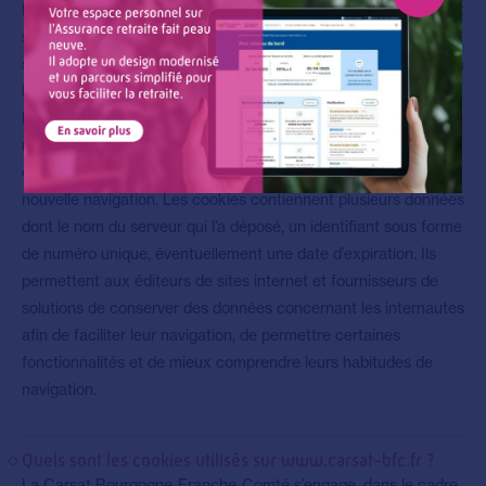
Les cookies sont l’équivalent de petits fichiers texte déposés et
stockés sur le terminal de l’internaute (ordinateur, tablette,
smartphone, etc.) lors de la consultation d’un site internet, de la
lecture d’un courrier électronique, de l’installation ou de
l’utilisation d’un logiciel ou d’une application mobile. Le
navigateur web de l’utilisateur les conserve pendant une
certaine durée, et les renvoie au serveur web à chaque
nouvelle navigation. Les cookies contiennent plusieurs données
dont le nom du serveur qui l’a déposé, un identifiant sous forme
de numéro unique, éventuellement une date d’expiration. Ils
permettent aux éditeurs de sites internet et fournisseurs de
solutions de conserver des données concernant les internautes
afin de faciliter leur navigation, de permettre certaines
fonctionnalités et de mieux comprendre leurs habitudes de
navigation.
Quels sont les cookies utilisés sur www.carsat-bfc.fr ?
La Carsat Bourgogne-Franche-Comté s’engage, dans le cadre