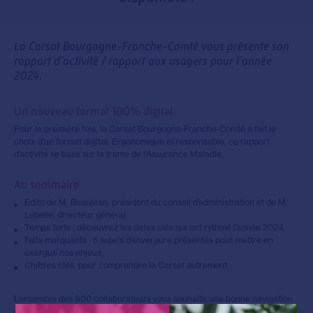
La Carsat Bourgogne-Franche-Comté vous présente son
rapport d’activité / rapport aux usagers pour l’année
2024.
Un nouveau format 100% digital
Pour la première fois, la Carsat Bourgogne-Franche-Comté a fait le
choix d’un format digital. Ergonomique et responsable, ce rapport
d’activité se base sur la trame de l’Assurance Maladie.
Au sommaire
Édito de M. Beaujean, président du conseil d’administration et de M.
Lebelle, directeur général
Temps forts : découvrez les dates clés qui ont rythmé l’année 2024,
Faits marquants : 6 sujets d’envergure présentés pour mettre en
exergue nos enjeux,
Chiffres clés, pour comprendre la Carsat autrement.
L’ensemble des 900 collaborateurs vous souhaite une bonne navigation
et bonne lecture !