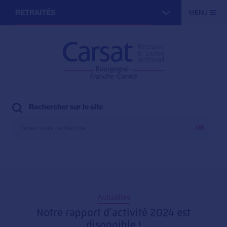
Aller
RETRAITÉS
MENU
au
contenu
principal
ACTIFS
ENTREPRISES
PARTENAIRES
Rechercher sur le site
Actualités
Notre rapport d'activité 2024 est
disponible !