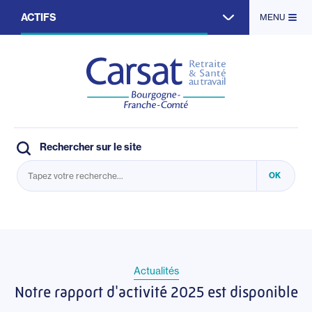
Aller
ACTIFS
MENU
au
contenu
principal
RETRAITÉS
ENTREPRISES
PARTENAIRES
Rechercher sur le site
Actualités
Notre rapport d'activité 2025 est disponible