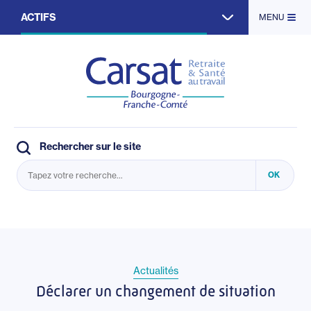
Aller
ACTIFS
MENU
au
contenu
principal
RETRAITÉS
ENTREPRISES
PARTENAIRES
Rechercher sur le site
Actualités
Déclarer un changement de situation